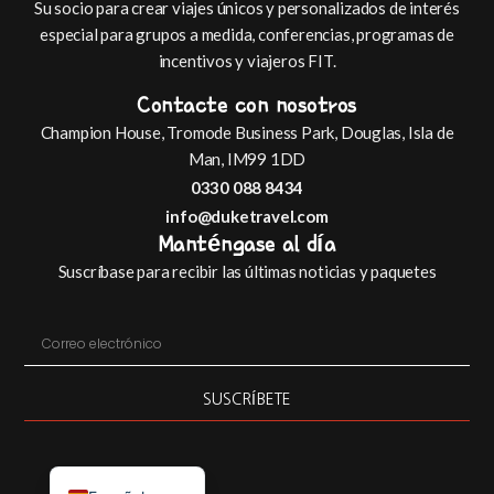
Su socio para crear viajes únicos y personalizados de interés
especial para grupos a medida, conferencias, programas de
incentivos y viajeros FIT.
Contacte con nosotros
Champion House, Tromode Business Park, Douglas, Isla de
Man, IM99 1DD
0330 088 8434
info@duketravel.com
Manténgase al día
Suscríbase para recibir las últimas noticias y paquetes
Italiano
Français
SUSCRÍBETE
Deutsch
English (UK)