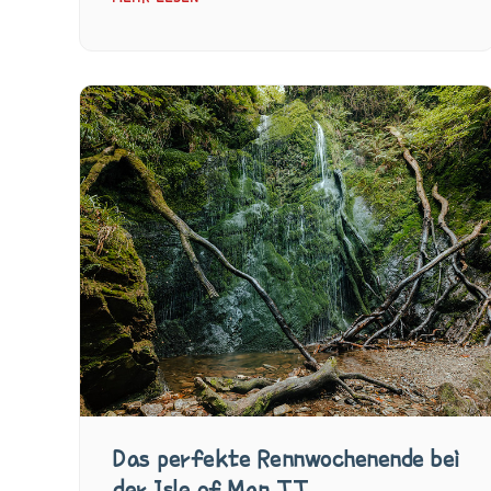
Das perfekte Rennwochenende bei
der Isle of Man TT