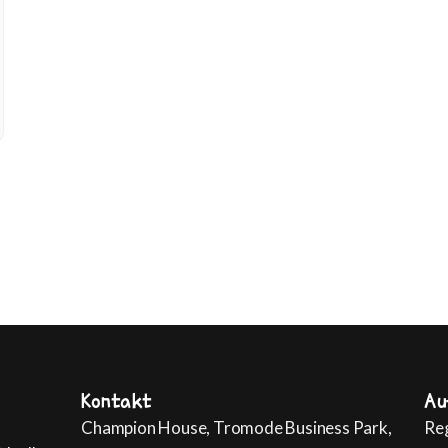
Kontakt
Au
Champion House, Tromode Business Park,
Reg